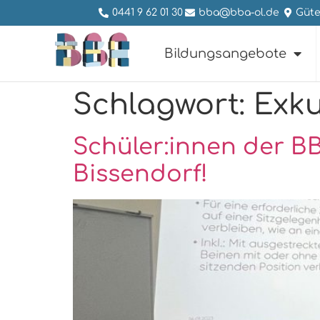
0441 9 62 01 30
bba@bba-ol.de
Güte
Bildungsangebote
Schlagwort:
Exku
Schüler:innen der B
Bissendorf!