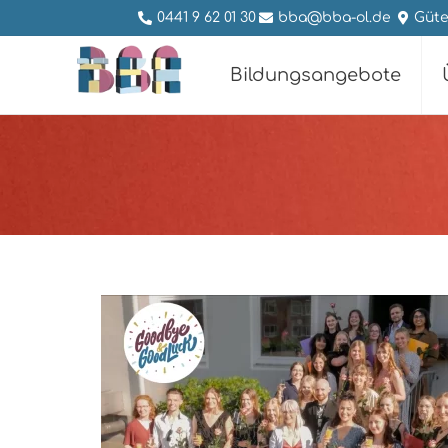
0441 9 62 01 30
bba@bba-ol.de
Güte
Bildungsangebote